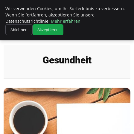
Wk Institut
Wir verwenden Cookies, um Ihr Surferlebnis zu verbessern.
Wenn Sie fortfahren, akzeptieren Sie unsere
Datenschutzrichtlinie.
Mehr erfahren
Ablehnen
Akzeptieren
Startseite
Gesundheit
Gesundheit