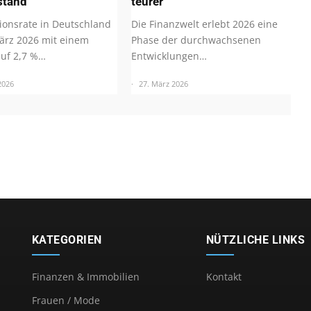
stand
teurer
tionsrate in Deutschland
Die Finanzwelt erlebt 2026 eine
ärz 2026 mit einem
Phase der durchwachsenen
auf 2,7 %…
Entwicklungen…
2026
27. März 2026
KATEGORIEN
NÜTZLICHE LINKS
Finanzen & Immobilien
Kontakt
Frauen / Mode