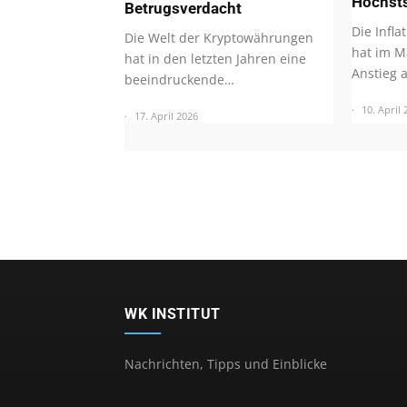
Höchst
Betrugsverdacht
Die Infla
Die Welt der Kryptowährungen
hat im M
hat in den letzten Jahren eine
Anstieg 
beeindruckende…
10. April 
17. April 2026
WK INSTITUT
Nachrichten, Tipps und Einblicke