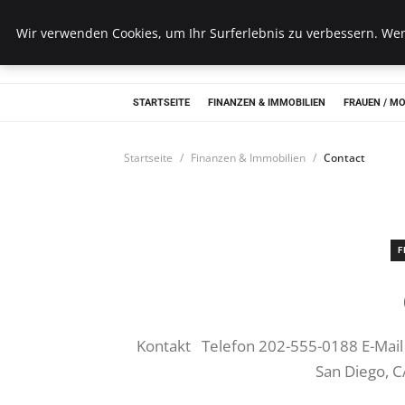
Wk Institut
Wir verwenden Cookies, um Ihr Surferlebnis zu verbessern. Wenn
STARTSEITE
FINANZEN & IMMOBILIEN
FRAUEN / M
Startseite
Finanzen & Immobilien
Contact
F
Kontakt Telefon 202-555-0188 E-Mai
San Diego, C