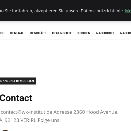
 Sie fortfahren, akzeptieren Sie unsere Datenschutzrichtlinie.
Me
ODE
GENERAL
GESCHÄFT
GESUNDHEIT
KOCHEN
NACHRICHT
NACHR
INANZEN & IMMOBILIEN
Contact
l
contact@wk-institut.de
Adresse 2360 Hood Avenue,
A, 92123 VERIRL Folge uns: