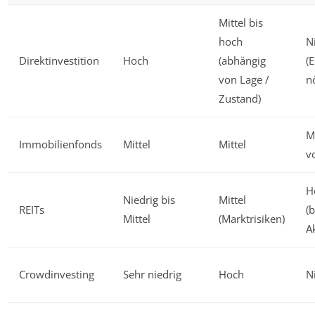
Mittel bis
hoch
N
Direktinvestition
Hoch
(abhängig
(
von Lage /
nö
Zustand)
M
Immobilienfonds
Mittel
Mittel
v
H
Niedrig bis
Mittel
REITs
(
Mittel
(Marktrisiken)
A
Crowdinvesting
Sehr niedrig
Hoch
N