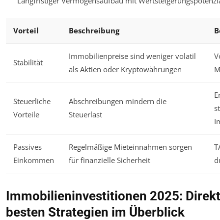
Langfristiger Vermögensaufbau mit Wertsteigerungspotenzi
Vorteil
Beschreibung
B
Immobilienpreise sind weniger volatil
V
Stabilität
als Aktien oder Kryptowährungen
M
E
Steuerliche
Abschreibungen mindern die
s
Vorteile
Steuerlast
I
Passives
Regelmäßige Mieteinnahmen sorgen
T
Einkommen
für finanzielle Sicherheit
d
Immobilieninvestitionen 2025: Direkt 
besten Strategien im Überblick