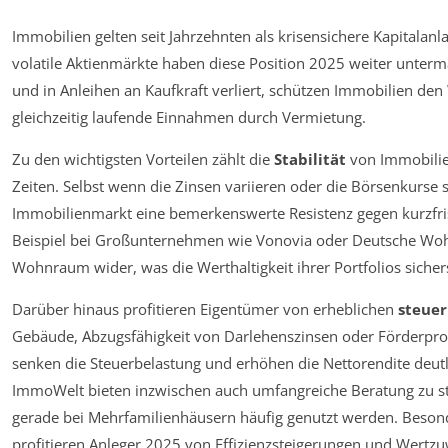
Immobilien gelten seit Jahrzehnten als krisensichere Kapitalanl
volatile Aktienmärkte haben diese Position 2025 weiter unter
und in Anleihen an Kaufkraft verliert, schützen Immobilien d
gleichzeitig laufende Einnahmen durch Vermietung.
Zu den wichtigsten Vorteilen zählt die
Stabilität
von Immobilien
Zeiten. Selbst wenn die Zinsen variieren oder die Börsenkurse 
Immobilienmarkt eine bemerkenswerte Resistenz gegen kurzfri
Beispiel bei Großunternehmen wie Vonovia oder Deutsche Woh
Wohnraum wider, was die Werthaltigkeit ihrer Portfolios sichers
Darüber hinaus profitieren Eigentümer von erheblichen
steuer
Gebäude, Abzugsfähigkeit von Darlehenszinsen oder Förderpr
senken die Steuerbelastung und erhöhen die Nettorendite deu
ImmoWelt bieten inzwischen auch umfangreiche Beratung zu st
gerade bei Mehrfamilienhäusern häufig genutzt werden. Besond
profitieren Anleger 2025 von Effizienzsteigerungen und Wertz