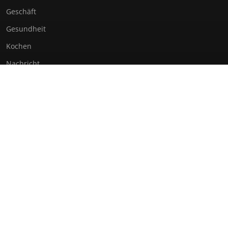
Geschäft
Gesundheit
Kochen
Nachricht
Nachrichten
Technologie
NÜTZLICHE LINKS
Kontakt
© 2026 Wk Institut. Alle Rechte vorbehalten.
Über uns
Impressum
Datenschutz
Seitenübersicht