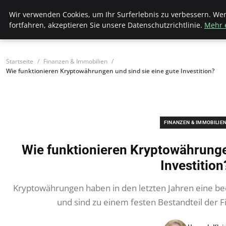
Wk Institut
Wir verwenden Cookies, um Ihr Surferlebnis zu verbessern. We
fortfahren, akzeptieren Sie unsere Datenschutzrichtlinie.
Mehr 
Startseite
Finanzen & Immobilien
Wie funktionieren Kryptowährungen und sind sie eine gute Investition?
FINANZEN & IMMOBILIE
Wie funktionieren Kryptowährunge
Investition
Kryptowährungen haben in den letzten Jahren eine b
und sind zu einem festen Bestandteil der F