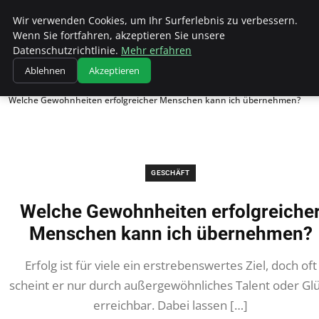
Wk Institut
Wir verwenden Cookies, um Ihr Surferlebnis zu verbessern.
Wenn Sie fortfahren, akzeptieren Sie unsere
Datenschutzrichtlinie.
Mehr erfahren
Ablehnen
Akzeptieren
Startseite
Geschäft
Welche Gewohnheiten erfolgreicher Menschen kann ich übernehmen?
GESCHÄFT
Welche Gewohnheiten erfolgreiche
Menschen kann ich übernehmen?
Erfolg ist für viele ein erstrebenswertes Ziel, doch oft
scheint er nur durch außergewöhnliches Talent oder Gl
erreichbar. Dabei lassen […]