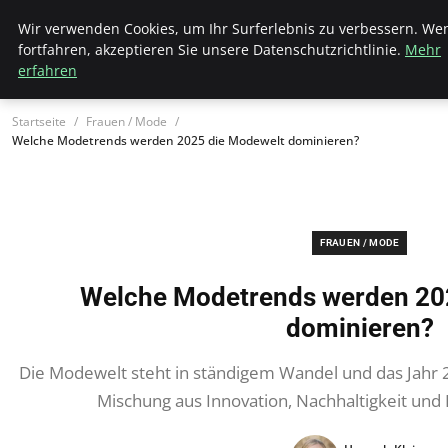
Wk Institut
Wir verwenden Cookies, um Ihr Surferlebnis zu verbessern. We
fortfahren, akzeptieren Sie unsere Datenschutzrichtlinie.
Mehr
erfahren
Startseite
Frauen / Mode
Welche Modetrends werden 2025 die Modewelt dominieren?
FRAUEN / MODE
Welche Modetrends werden 20
dominieren?
Die Modewelt steht in ständigem Wandel und das Jahr 
Mischung aus Innovation, Nachhaltigkeit und