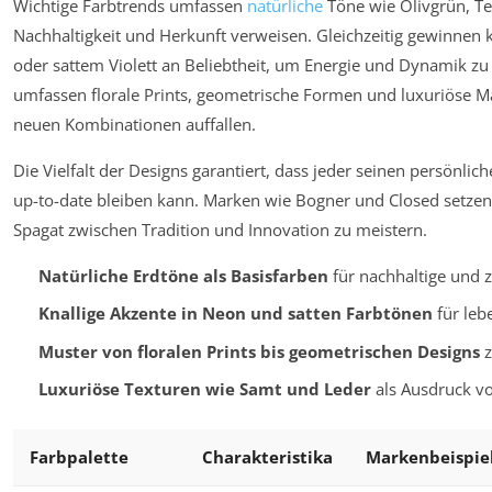
Wichtige Farbtrends umfassen
natürliche
Töne wie Olivgrün, Te
Nachhaltigkeit und Herkunft verweisen. Gleichzeitig gewinnen 
oder sattem Violett an Beliebtheit, um Energie und Dynamik zu
umfassen florale Prints, geometrische Formen und luxuriöse Ma
neuen Kombinationen auffallen.
Die Vielfalt der Designs garantiert, dass jeder seinen persönlic
up-to-date bleiben kann. Marken wie Bogner und Closed setzen
Spagat zwischen Tradition und Innovation zu meistern.
Natürliche Erdtöne als Basisfarben
für nachhaltige und z
Knallige Akzente in Neon und satten Farbtönen
für leb
Muster von floralen Prints bis geometrischen Designs
z
Luxuriöse Texturen wie Samt und Leder
als Ausdruck vo
Farbpalette
Charakteristika
Markenbeispie