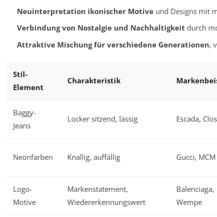
Neuinterpretation ikonischer Motive
und Designs mit 
Verbindung von Nostalgie und Nachhaltigkeit
durch mo
Attraktive Mischung für verschiedene Generationen
, 
Stil-
Charakteristik
Markenbei
Element
Baggy-
Locker sitzend, lässig
Escada, Clo
Jeans
Neonfarben
Knallig, auffällig
Gucci, MCM
Logo-
Markenstatement,
Balenciaga,
Motive
Wiedererkennungswert
Wempe