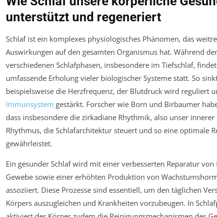
Wie Schlaf unsere körperliche Gesun
unterstützt und regeneriert
Schlaf ist ein komplexes physiologisches Phänomen, das weitr
Auswirkungen auf den gesamten Organismus hat. Während de
verschiedenen Schlafphasen, insbesondere im Tiefschlaf, findet
umfassende Erholung vieler biologischer Systeme statt. So sink
beispielsweise die Herzfrequenz, der Blutdruck wird reguliert 
Immunsystem
gestärkt. Forscher wie Born und Birbaumer habe
dass insbesondere die zirkadiane Rhythmik, also unser innerer 
Rhythmus, die Schlafarchitektur steuert und so eine optimale 
gewährleistet.
Ein gesunder Schlaf wird mit einer verbesserten Reparatur vo
Gewebe sowie einer erhöhten Produktion von Wachstumshor
assoziiert. Diese Prozesse sind essentiell, um den täglichen Ver
Körpers auszugleichen und Krankheiten vorzubeugen. In Schla
aktiviert der Körper zudem die Reinigungsmechanismen des Ge