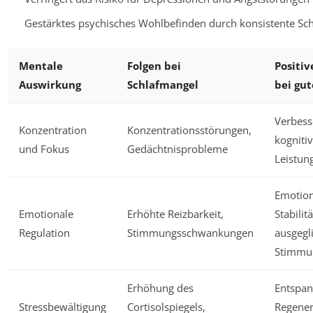
Gestärktes psychisches Wohlbefinden durch konsistente Sch
Mentale
Folgen bei
Positiv
Auswirkung
Schlafmangel
bei gu
Verbess
Konzentration
Konzentrationsstörungen,
kogniti
und Fokus
Gedächtnisprobleme
Leistun
Emotion
Emotionale
Erhöhte Reizbarkeit,
Stabilitä
Regulation
Stimmungsschwankungen
ausgegl
Stimmu
Erhöhung des
Entspa
Stressbewältigung
Cortisolspiegels,
Regener