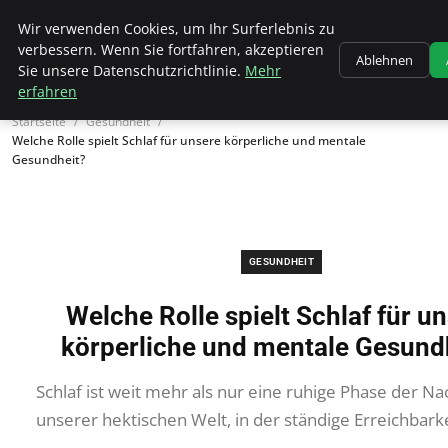
Wk Institut
Wir verwenden Cookies, um Ihr Surferlebnis zu
verbessern. Wenn Sie fortfahren, akzeptieren
Ablehnen
Sie unsere Datenschutzrichtlinie.
Mehr
erfahren
Startseite
Gesundheit
Welche Rolle spielt Schlaf für unsere körperliche und mentale
Gesundheit?
GESUNDHEIT
Welche Rolle spielt Schlaf für u
körperliche und mentale Gesund
Schlaf ist weit mehr als nur eine ruhige Phase der Na
unserer hektischen Welt, in der ständige Erreichbark