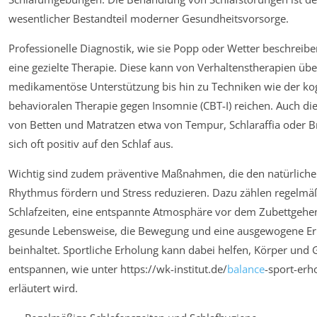
wesentlicher Bestandteil moderner Gesundheitsvorsorge.
Professionelle Diagnostik, wie sie Popp oder Wetter beschreibe
eine gezielte Therapie. Diese kann von Verhaltenstherapien übe
medikamentöse Unterstützung bis hin zu Techniken wie der kog
behavioralen Therapie gegen Insomnie (CBT-I) reichen. Auch d
von Betten und Matratzen etwa von Tempur, Schlaraffia oder Br
sich oft positiv auf den Schlaf aus.
Wichtig sind zudem präventive Maßnahmen, die den natürliche
Rhythmus fördern und Stress reduzieren. Dazu zählen regelmä
Schlafzeiten, eine entspannte Atmosphäre vor dem Zubettgehe
gesunde Lebensweise, die Bewegung und eine ausgewogene E
beinhaltet. Sportliche Erholung kann dabei helfen, Körper und G
entspannen, wie unter https://wk-institut.de/
balance
-sport-erh
erläutert wird.