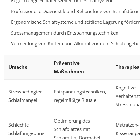
Regelmäßige Schlafenszeiten und Schlafhygiene
Professionelle Diagnostik und Behandlung von Schlafstöru
Ergonomische Schlafsysteme und seitliche Lagerung fördern
Stressmanagement durch Entspannungstechniken
Vermeidung von Koffein und Alkohol vor dem Schlafengehe
Präventive
Ursache
Therapiea
Maßnahmen
Kognitive
Stressbedingter
Entspannungstechniken,
Verhaltenst
Schlafmangel
regelmäßige Rituale
Stressman
Optimierung des
Schlechte
Matratzen-
Schlafplatzes mit
Schlafumgebung
Kissenanp
Schlaraffia, Dormabell