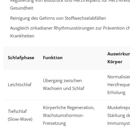
Regulierung von Blutdruck und Herzfrequenz für Herz-Kreisl
Gesundheit
Reinigung des Gehirns von Stoffwechselabfällen
Ausgleich zirkadianer Rhythmusstörungen zur Prävention c
Krankheiten
Auswirkun
Schlafphase
Funktion
Körper
Normalisie
Übergang zwischen
Leichtschlaf
Herzfrequen
Wachsein und Schlaf
Erholung
Körperliche Regeneration,
Muskelrepa
Tiefschlaf
Wachstumshormon-
Stärkung d
(Slow-Wave)
Freisetzung
Immunsys