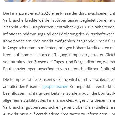
Die Finanzwelt erlebt 2026 eine Phase der durchwachsenen En
Verbraucherkredite werden spürbar teurer, begleitet von einer s
Zinspolitik der Europäischen Zentralbank (EZB). Die anhalten
Inflationseindämmung und der Förderung des Wirtschaftswach
Konditionen am Kreditmarkt maßgeblich. Steigende Zinsen für P
in Anspruch nehmen möchten, bringen höhere Kreditkosten mit
Kreditaufnahme als auch die Tilgung komplexer gestaltet. Gleich
von attraktiveren Zinsen auf Tages- und Festgeldkonten, währen
Baufinanzierungen unverändert von unterschiedlichen Einflussf
Die Komplexität der Zinsentwicklung wird durch verschiedene g
anhaltenden Krisen in
geopolitischen
Brennpunkten verstärkt. 
beeinflussen nicht nur den Leitzins, sondern auch die Bonität 
allgemeine Stabilität des Finanzmarktes. Angesichts dieser He
Verbraucher gut beraten, sich eingehend über die aktuelle Zinss
Auswirkungen auf verschiedene Kreditarten zu informieren, um