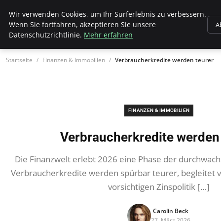
Wk Institut
Wir verwenden Cookies, um Ihr Surferlebnis zu verbessern.
Wenn Sie fortfahren, akzeptieren Sie unsere
A
Datenschutzrichtlinie.
Mehr erfahren
Startseite
Finanzen & Immobilien
Verbraucherkredite werden teurer
FINANZEN & IMMOBILIEN
Verbraucherkredite werden 
Die Finanzwelt erlebt 2026 eine Phase der durchwac
Verbraucherkredite werden spürbar teurer, begleitet v
vorsichtigen Zinspolitik […]
Carolin Beck
27. März 2026