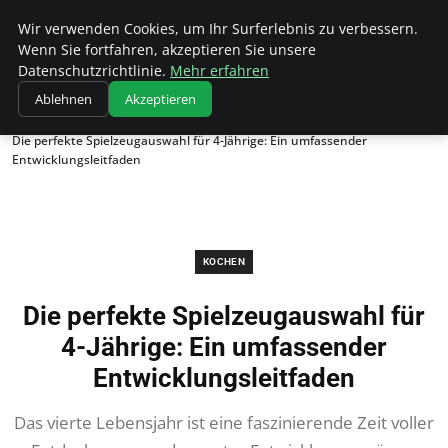
Wk Institut
Wir verwenden Cookies, um Ihr Surferlebnis zu verbessern.
Wenn Sie fortfahren, akzeptieren Sie unsere
Datenschutzrichtlinie.
Mehr erfahren
Ablehnen
Akzeptieren
Startseite
Kochen
Die perfekte Spielzeugauswahl für 4-Jährige: Ein umfassender
Entwicklungsleitfaden
KOCHEN
Die perfekte Spielzeugauswahl für
4-Jährige: Ein umfassender
Entwicklungsleitfaden
Das vierte Lebensjahr ist eine faszinierende Zeit voller