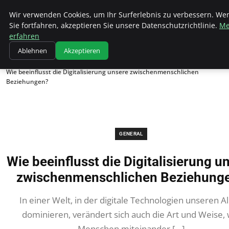
Wk Institut
Wir verwenden Cookies, um Ihr Surferlebnis zu verbessern. We
Sie fortfahren, akzeptieren Sie unsere Datenschutzrichtlinie.
Me
erfahren
Ablehnen
Akzeptieren
Startseite
General
Wie beeinflusst die Digitalisierung unsere zwischenmenschlichen
Beziehungen?
GENERAL
Wie beeinflusst die Digitalisierung u
zwischenmenschlichen Beziehung
In einer Welt, in der digitale Technologien unseren Al
dominieren, verändert sich auch die Art und Weise, 
Menschen miteinander […]