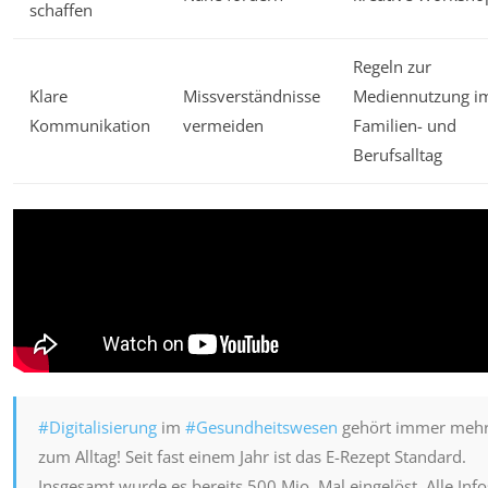
schaffen
Regeln zur
Klare
Missverständnisse
Mediennutzung i
Kommunikation
vermeiden
Familien- und
Berufsalltag
#Digitalisierung
im
#Gesundheitswesen
gehört immer meh
zum Alltag! Seit fast einem Jahr ist das E-Rezept Standard.
Insgesamt wurde es bereits 500 Mio. Mal eingelöst. Alle Info