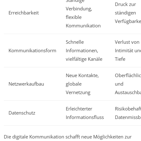
Druck zur
Verbindung,
Erreichbarkeit
ständigen
flexible
Verfügbarke
Kommunikation
Schnelle
Verlust von
Kommunikationsform
Informationen,
Intimität un
vielfältige Kanäle
Tiefe
Neue Kontakte,
Oberflächlic
Netzwerkaufbau
globale
und
Vernetzung
Austauschba
Erleichterter
Risikobehaf
Datenschutz
Informationsfluss
Datenmissb
Die digitale Kommunikation schafft neue Möglichkeiten zur