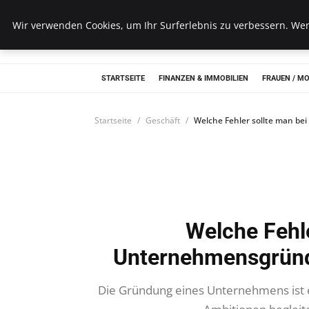
Wk Institut
Wir verwenden Cookies, um Ihr Surferlebnis zu verbessern. Wenn
STARTSEITE
FINANZEN & IMMOBILIEN
FRAUEN / M
Startseite
Geschäft
Welche Fehler sollte man b
Welche Fehle
Unternehmensgründ
Die Gründung eines Unternehmens ist 