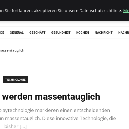
 Sie fortfahren, akzeptieren Sie unsere Datenschutzrichtlinie.
Me
ODE
GENERAL
GESCHÄFT
GESUNDHEIT
KOCHEN
NACHRICHT
NACHR
 massentauglich
TECHNOLOGIE
ys werden massentauglich
isplaytechnologie markieren einen entscheidenden
n massentauglich. Diese innovative Technologie, die
bisher […]