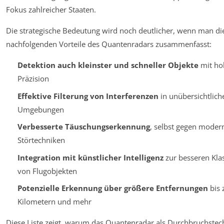
Fokus zahlreicher Staaten.
Die strategische Bedeutung wird noch deutlicher, wenn man di
nachfolgenden Vorteile des Quantenradars zusammenfasst:
Detektion auch kleinster und schneller Objekte
mit ho
Präzision
Effektive Filterung von Interferenzen
in unübersichtlich
Umgebungen
Verbesserte Täuschungserkennung
, selbst gegen moder
Störtechniken
Integration mit künstlicher Intelligenz
zur besseren Klas
von Flugobjekten
Potenzielle Erkennung über größere Entfernungen
bis 
Kilometern und mehr
Diese Liste zeigt, warum das Quantenradar als Durchbruchstec