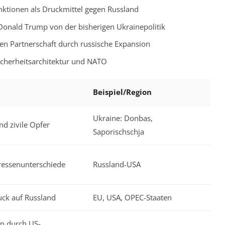
Sanktionen als Druckmittel gegen Russland
 Donald Trump von der bisherigen Ukrainepolitik
en Partnerschaft durch russische Expansion
icherheitsarchitektur und NATO
5
Beispiel/Region
Ukraine: Donbas,
nd zivile Opfer
Saporischschja
ressenunterschiede
Russland-USA
ck auf Russland
EU, USA, OPEC-Staaten
n durch US-