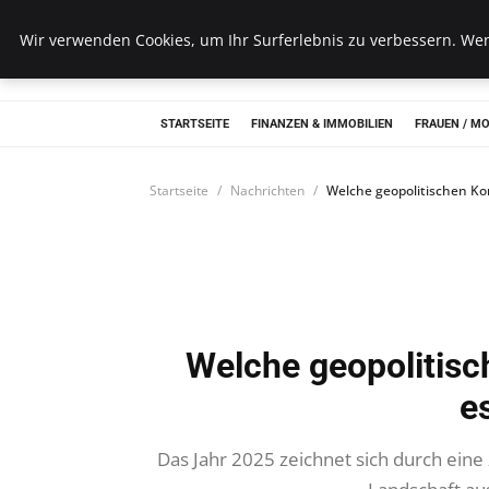
Wk Institut
Wir verwenden Cookies, um Ihr Surferlebnis zu verbessern. Wenn
STARTSEITE
FINANZEN & IMMOBILIEN
FRAUEN / M
Startseite
Nachrichten
Welche geopolitischen Ko
Welche geopolitisc
e
Das Jahr 2025 zeichnet sich durch eine