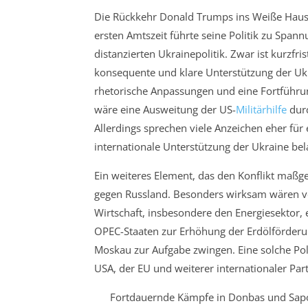
Die Rückkehr Donald Trumps ins Weiße Haus bi
ersten Amtszeit führte seine Politik zu Span
distanzierten Ukrainepolitik. Zwar ist kurzfr
konsequente und klare Unterstützung der Uk
rhetorische Anpassungen und eine Fortführu
wäre eine Ausweitung der US-
Militärhilfe
durc
Allerdings sprechen viele Anzeichen eher für 
internationale Unterstützung der Ukraine bela
Ein weiteres Element, das den Konflikt maßge
gegen Russland. Besonders wirksam wären ve
Wirtschaft, insbesondere den Energiesekto
OPEC-Staaten zur Erhöhung der Erdölförderu
Moskau zur Aufgabe zwingen. Eine solche Pol
USA, der EU und weiterer internationaler Par
Fortdauernde Kämpfe in Donbas und Sapor