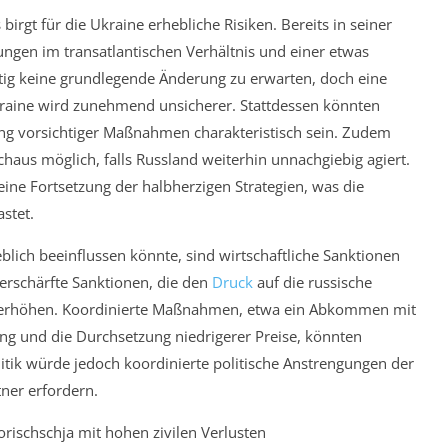
rgt für die Ukraine erhebliche Risiken. Bereits in seiner
nungen im transatlantischen Verhältnis und einer etwas
istig keine grundlegende Änderung zu erwarten, doch eine
raine wird zunehmend unsicherer. Stattdessen könnten
ng vorsichtiger Maßnahmen charakteristisch sein. Zudem
haus möglich, falls Russland weiterhin unnachgiebig agiert.
eine Fortsetzung der halbherzigen Strategien, was die
stet.
blich beeinflussen könnte, sind wirtschaftliche Sanktionen
rschärfte Sanktionen, die den
Druck
auf die russische
r, erhöhen. Koordinierte Maßnahmen, etwa ein Abkommen mit
ng und die Durchsetzung niedrigerer Preise, könnten
itik würde jedoch koordinierte politische Anstrengungen der
tner erfordern.
ischschja mit hohen zivilen Verlusten