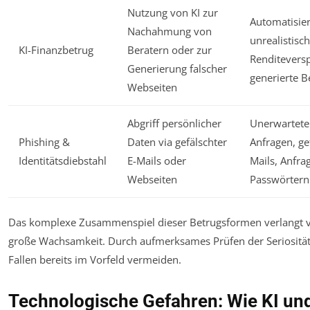
Nutzung von KI zur
Automatisier
Nachahmung von
unrealistisc
KI-Finanzbetrug
Beratern oder zur
Renditeversp
Generierung falscher
generierte 
Webseiten
Abgriff persönlicher
Unerwartete
Phishing &
Daten via gefälschter
Anfragen, ge
Identitätsdiebstahl
E-Mails oder
Mails, Anfra
Webseiten
Passwörtern
Das komplexe Zusammenspiel dieser Betrugsformen verlangt 
große Wachsamkeit. Durch aufmerksames Prüfen der Seriosität 
Fallen bereits im Vorfeld vermeiden.
Technologische Gefahren: Wie KI un