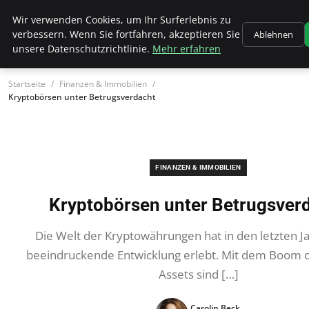
Wk Institut
Wir verwenden Cookies, um Ihr Surferlebnis zu
verbessern. Wenn Sie fortfahren, akzeptieren Sie
Ablehnen
unsere Datenschutzrichtlinie.
Mehr erfahren
Startseite
Finanzen & Immobilien
Kryptobörsen unter Betrugsverdacht
FINANZEN & IMMOBILIEN
Kryptobörsen unter Betrugsver
Die Welt der Kryptowährungen hat in den letzten J
beeindruckende Entwicklung erlebt. Mit dem Boom de
Assets sind […]
Carolin Beck