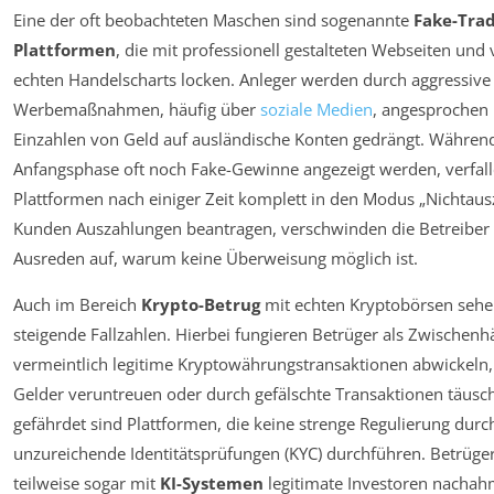
Eine der oft beobachteten Maschen sind sogenannte
Fake-Trad
Plattformen
, die mit professionell gestalteten Webseiten und 
echten Handelscharts locken. Anleger werden durch aggressive
Werbemaßnahmen, häufig über
soziale Medien
, angesprochen
Einzahlen von Geld auf ausländische Konten gedrängt. Während
Anfangsphase oft noch Fake-Gewinne angezeigt werden, verfall
Plattformen nach einiger Zeit komplett in den Modus „Nichtaus
Kunden Auszahlungen beantragen, verschwinden die Betreiber o
Ausreden auf, warum keine Überweisung möglich ist.
Auch im Bereich
Krypto-Betrug
mit echten Kryptobörsen sehe
steigende Fallzahlen. Hierbei fungieren Betrüger als Zwischenhä
vermeintlich legitime Kryptowährungstransaktionen abwickeln, 
Gelder veruntreuen oder durch gefälschte Transaktionen täusc
gefährdet sind Plattformen, die keine strenge Regulierung durc
unzureichende Identitätsprüfungen (KYC) durchführen. Betrüge
teilweise sogar mit
KI-Systemen
legitimate Investoren nacha