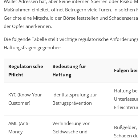
Wallet-Adressen hat, aber keine internen Sperren oder Risiko
Maßnahmen einleitet, öffnet Betrügern viele Türen. In solchen 
Gerichte eine Mitschuld der Börse feststellen und Schadensers
der Opfer anerkennen.
Die folgende Tabelle stellt wichtige regulatorische Anforderun
Haftungsfragen gegenüber:
Regulatorische
Bedeutung für
Folgen be
Pflicht
Haftung
Haftung be
KYC (Know Your
Identitätsprüfung zur
Unterlassu
Customer)
Betrugsprävention
Erleichter
AML (Anti-
Verhinderung von
Bußgelder,
Money
Geldwäsche und
Schäden du