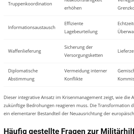
Truppenkoordination
erhöhen
Grenzko
Effiziente
Echtzei
Informationsaustausch
Lagebeurteilung
Überwa
Sicherung der
Waffenlieferung
Lieferz
Versorgungsketten
Diplomatische
Vermeidung interner
Gemisc
Abstimmung
Konflikte
Kommis
Dieser integrative Ansatz im Krisenmanagement zeigt, wie die Al
zukünftige Bedrohungen reagieren muss. Die Transformation der 
ein elementarer Bestandteil der Neuausrichtung der europäische
Häufig gestellte Fragen zur Militärhil