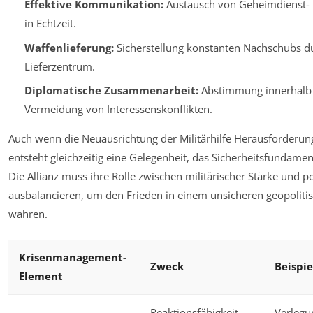
Effektive Kommunikation:
Austausch von Geheimdienst- 
in Echtzeit.
Waffenlieferung:
Sicherstellung konstanten Nachschubs d
Lieferzentrum.
Diplomatische Zusammenarbeit:
Abstimmung innerhalb d
Vermeidung von Interessenskonflikten.
Auch wenn die Neuausrichtung der Militärhilfe Herausforderung
entsteht gleichzeitig eine Gelegenheit, das Sicherheitsfundament
Die Allianz muss ihre Rolle zwischen militärischer Stärke und p
ausbalancieren, um den Frieden in einem unsicheren geopoliti
wahren.
Krisenmanagement-
Zweck
Beispie
Element
Reaktionsfähigkeit
Verlegu