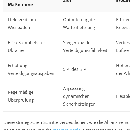
Ziel
Erwart
Maßnahme
Lieferzentrum
Optimierung der
Effizie
Wiesbaden
Waffenlieferung
Kriegs
F-16-Kampfjets für
Steigerung der
Verbes
Ukraine
Verteidigungsfähigkeit
Luftve
Erhöhung
Höhere
5 % des BIP
Verteidigungsausgaben
der All
Anpassung
Regelmäßige
dynamischer
Flexibl
Überprüfung
Sicherheitslagen
Diese strategischen Schritte verdeutlichen, wie die Allianz versu
neu zu justieren und die
internationale
Zusammenarbeit im Bere