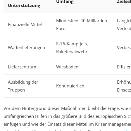
Umfang
Zielse
Unterstützung
Mindestens 40 Milliarden
Langfri
Finanzielle Mittel
Euro
Vertei
F-16-Kampfjets,
Waffenlieferungen
Verbess
Raketenabwehr
Lieferzentrum
Wiesbaden
Effizie
Ausbildung der
Erhöhu
Kontinuierlich
Truppen
Einsatz
Vor dem Hintergrund dieser Maßnahmen bleibt die Frage, wie s
umfangreichen Hilfen in das größere Bild des europäischen Si
einfügen und wie der Einsatz dieser Mittel im Krisenmanagemen