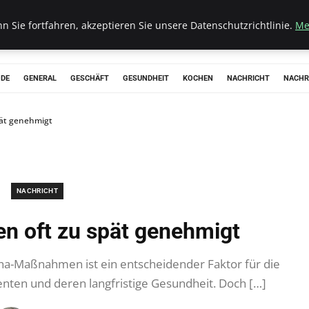
 Sie fortfahren, akzeptieren Sie unsere Datenschutzrichtlinie.
Me
ODE
GENERAL
GESCHÄFT
GESUNDHEIT
KOCHEN
NACHRICHT
NACHR
ät genehmigt
NACHRICHT
 oft zu spät genehmigt
ha-Maßnahmen ist ein entscheidender Faktor für die
ienten und deren langfristige Gesundheit. Doch […]