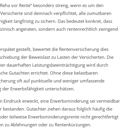
 „Reha vor Rente“ besonders streng, wenn es um den
ersicherte sind demnach verpflichtet, alle zumutbaren
keit langfristig zu sichern. Das bedeutet konkret, dass
zinisch angeraten, sondern auch rentenrechtlich zwingend
erspätet gestellt, bewertet die Rentenversicherung dies
rschiebung der Beweislast zu Lasten der Versicherten. Die
ner dauerhaften Leistungsbeeinträchtigung wird durch
sche Gutachten errichtet. Ohne diese belastbaren
icherung oft auf punktuelle und weniger umfassende
g der Erwerbsfähigkeit unterschätzen.
en Eindruck erweckt, eine Erwerbsminderung sei vermeidbar
r bestanden. Gutachter ziehen daraus folglich häufig die
oder teilweise Erwerbsminderungsrente nicht gerechtfertigt
ällen zu Ablehnungen oder zu Rentenkürzungen.