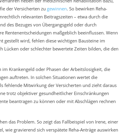
erfahren neben der medizinischen Rehabilitation dazu,
fie der Versicherten zu
gewinnen
. So bewirken Reha-
echtlich relevanten Beitragszeiten – etwa durch die
end des Bezuges von Übergangsgeld oder durch
tere Rentenentscheidungen maßgeblich beeinflussen. Wenn
ht gestellt wird, fehlen diese wichtigen Bausteine im
h Lücken oder schlechter bewertete Zeiten bilden, die den
n im Krankengeld oder Phasen der Arbeitslosigkeit, die
ngen auftreten. In solchen Situationen wertet die
ls fehlende Mitwirkung der Versicherten und zieht daraus
fene trotz objektiver gesundheitlicher Einschränkungen
ente beantragen zu können oder mit Abschlägen rechnen
hen das Problem. So zeigt das Fallbeispiel von Irene, einer
el, wie gravierend sich verspätete Reha-Anträge auswirken