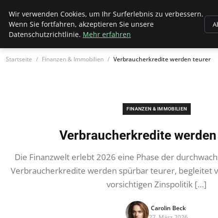
Wk Institut
Wir verwenden Cookies, um Ihr Surferlebnis zu verbessern.
Wenn Sie fortfahren, akzeptieren Sie unsere
A
Datenschutzrichtlinie.
Mehr erfahren
Startseite
Finanzen & Immobilien
Verbraucherkredite werden teurer
FINANZEN & IMMOBILIEN
Verbraucherkredite werden 
Die Finanzwelt erlebt 2026 eine Phase der durchwac
Verbraucherkredite werden spürbar teurer, begleitet v
vorsichtigen Zinspolitik […]
Carolin Beck
27. März 2026