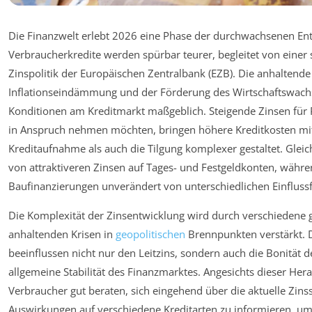
Die Finanzwelt erlebt 2026 eine Phase der durchwachsenen En
Verbraucherkredite werden spürbar teurer, begleitet von einer s
Zinspolitik der Europäischen Zentralbank (EZB). Die anhalten
Inflationseindämmung und der Förderung des Wirtschaftswach
Konditionen am Kreditmarkt maßgeblich. Steigende Zinsen für P
in Anspruch nehmen möchten, bringen höhere Kreditkosten mit
Kreditaufnahme als auch die Tilgung komplexer gestaltet. Gleich
von attraktiveren Zinsen auf Tages- und Festgeldkonten, währen
Baufinanzierungen unverändert von unterschiedlichen Einflussf
Die Komplexität der Zinsentwicklung wird durch verschiedene g
anhaltenden Krisen in
geopolitischen
Brennpunkten verstärkt. 
beeinflussen nicht nur den Leitzins, sondern auch die Bonität 
allgemeine Stabilität des Finanzmarktes. Angesichts dieser He
Verbraucher gut beraten, sich eingehend über die aktuelle Zinss
Auswirkungen auf verschiedene Kreditarten zu informieren, um