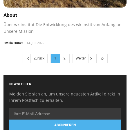
About
Über wk institut Die Entwicklung des wk instit von Anfang an
Unsere Mission
Emilia Huber
14. Juli 2025
Zurück
1
2
Weiter
NEWSLETTER
Melden Sie sich an, um unsere neuesten Artikel direkt in
Ihrem Postfach zu erhalten.
ABONNIEREN