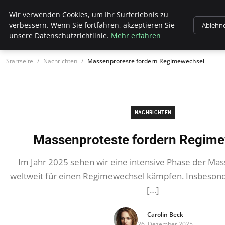
Wk Institut
Wir verwenden Cookies, um Ihr Surferlebnis zu
verbessern. Wenn Sie fortfahren, akzeptieren Sie
Ablehn
unsere Datenschutzrichtlinie.
Mehr erfahren
Startseite
Nachrichten
Massenproteste fordern Regimewechsel
NACHRICHTEN
Massenproteste fordern Regim
Im Jahr 2025 sehen wir eine intensive Phase der Mas
weltweit für einen Regimewechsel kämpfen. Insbesond
[…]
Carolin Beck
26. Dezember 2025