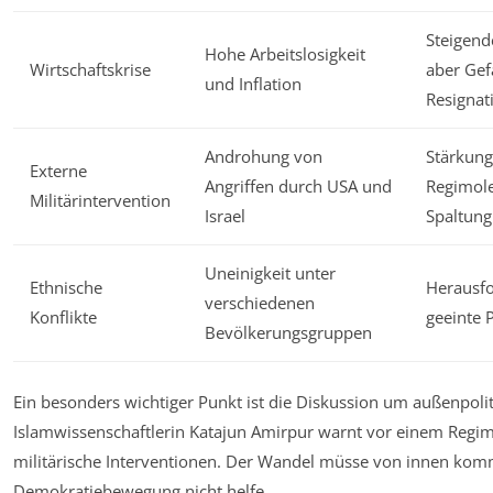
Steigend
Hohe Arbeitslosigkeit
Wirtschaftskrise
aber Gef
und Inflation
Resignat
Androhung von
Stärkung
Externe
Angriffen durch USA und
Regimole
Militärintervention
Israel
Spaltung
Uneinigkeit unter
Ethnische
Herausfo
verschiedenen
Konflikte
geeinte 
Bevölkerungsgruppen
Ein besonders wichtiger Punkt ist die Diskussion um außenpolit
Islamwissenschaftlerin Katajun Amirpur warnt vor einem Regi
militärische Interventionen. Der Wandel müsse von innen kom
Demokratiebewegung nicht helfe.