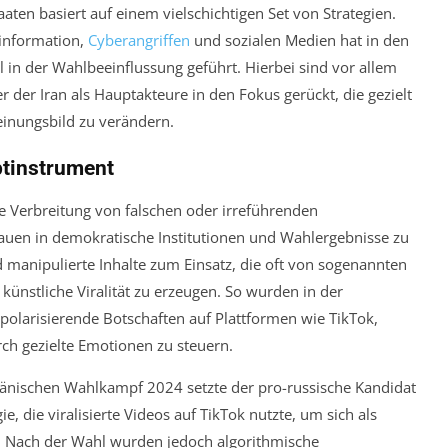
ten basiert auf einem vielschichtigen Set von Strategien.
sinformation,
Cyberangriffen
und sozialen Medien hat in den
 in der Wahlbeeinflussung geführt. Hierbei sind vor allem
 der Iran als Hauptakteure in den Fokus gerückt, die gezielt
einungsbild zu verändern.
ptinstrument
he Verbreitung von falschen oder irreführenden
rauen in demokratische Institutionen und Wahlergebnisse zu
 manipulierte Inhalte zum Einsatz, die oft von sogenannten
ünstliche Viralität zu erzeugen. So wurden in der
olarisierende Botschaften auf Plattformen wie TikTok,
ch gezielte Emotionen zu steuern.
umänischen Wahlkampf 2024 setzte der pro-russische Kandidat
ie, die viralisierte Videos auf TikTok nutzte, um sich als
n. Nach der Wahl wurden jedoch algorithmische