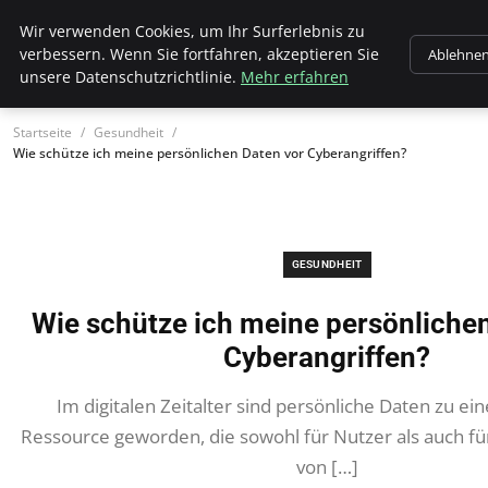
Wk Institut
Wir verwenden Cookies, um Ihr Surferlebnis zu
verbessern. Wenn Sie fortfahren, akzeptieren Sie
Ablehne
unsere Datenschutzrichtlinie.
Mehr erfahren
Startseite
Gesundheit
Wie schütze ich meine persönlichen Daten vor Cyberangriffen?
GESUNDHEIT
Wie schütze ich meine persönliche
Cyberangriffen?
Im digitalen Zeitalter sind persönliche Daten zu ei
Ressource geworden, die sowohl für Nutzer als auch fü
von […]