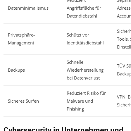
Datenminimalismus
Angriffsfläche für
Adress
Datendiebstahl
Accoun
Sicher
Privatsphäre-
Schützt vor
Tools, 
Management
Identitätsdiebstahl
Einste
Schnelle
TÜV Süd
Backups
Wiederherstellung
Backu
bei Datenverlust
Reduziert Risiko für
VPN, B
Sicheres Surfen
Malware und
Sicher
Phishing
Cybersecurity in Unternehmen und