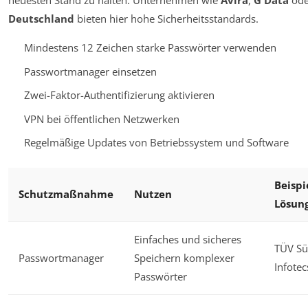
neuesten Stand zu halten. Unternehmen wie
Avira
,
G Data
od
Deutschland
bieten hier hohe Sicherheitsstandards.
Mindestens 12 Zeichen starke Passwörter verwenden
Passwortmanager einsetzen
Zwei-Faktor-Authentifizierung aktivieren
VPN bei öffentlichen Netzwerken
Regelmäßige Updates von Betriebssystem und Software
Beispi
Schutzmaßnahme
Nutzen
Lösun
Einfaches und sicheres
TÜV Sü
Passwortmanager
Speichern komplexer
Infotec
Passwörter