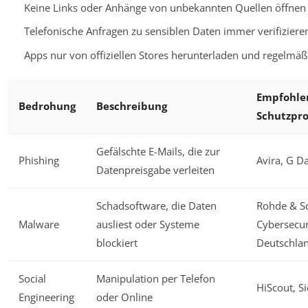
Keine Links oder Anhänge von unbekannten Quellen öffnen
Telefonische Anfragen zu sensiblen Daten immer verifiziere
Apps nur von offiziellen Stores herunterladen und regelmä
Empfohle
Bedrohung
Beschreibung
Schutzpr
Gefälschte E-Mails, die zur
Phishing
Avira, G D
Datenpreisgabe verleiten
Schadsoftware, die Daten
Rohde & S
Malware
ausliest oder Systeme
Cybersecur
blockiert
Deutschla
Social
Manipulation per Telefon
HiScout, S
Engineering
oder Online