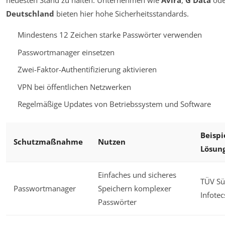
neuesten Stand zu halten. Unternehmen wie
Avira
,
G Data
od
Deutschland
bieten hier hohe Sicherheitsstandards.
Mindestens 12 Zeichen starke Passwörter verwenden
Passwortmanager einsetzen
Zwei-Faktor-Authentifizierung aktivieren
VPN bei öffentlichen Netzwerken
Regelmäßige Updates von Betriebssystem und Software
Beispi
Schutzmaßnahme
Nutzen
Lösun
Einfaches und sicheres
TÜV Sü
Passwortmanager
Speichern komplexer
Infotec
Passwörter