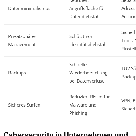
Datenminimalismus
Angriffsfläche für
Adress
Datendiebstahl
Accoun
Sicher
Privatsphäre-
Schützt vor
Tools, 
Management
Identitätsdiebstahl
Einste
Schnelle
TÜV Süd
Backups
Wiederherstellung
Backu
bei Datenverlust
Reduziert Risiko für
VPN, B
Sicheres Surfen
Malware und
Sicher
Phishing
Cybersecurity in Unternehmen und