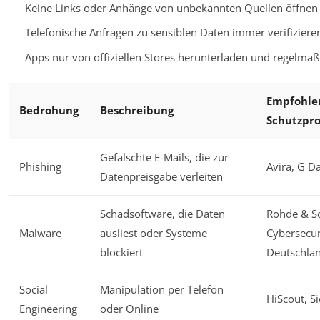
Keine Links oder Anhänge von unbekannten Quellen öffnen
Telefonische Anfragen zu sensiblen Daten immer verifiziere
Apps nur von offiziellen Stores herunterladen und regelmä
Empfohle
Bedrohung
Beschreibung
Schutzpr
Gefälschte E-Mails, die zur
Phishing
Avira, G D
Datenpreisgabe verleiten
Schadsoftware, die Daten
Rohde & S
Malware
ausliest oder Systeme
Cybersecur
blockiert
Deutschla
Social
Manipulation per Telefon
HiScout, S
Engineering
oder Online