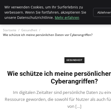
Wk Institut
Wir verwenden Cookies, um Ihr Surferlebnis zu
verbessern. Wenn Sie fortfahren, akzeptieren Sie
Ablehne
unsere Datenschutzrichtlinie.
Mehr erfahren
Startseite
Gesundheit
Wie schütze ich meine persönlichen Daten vor Cyberangriffen?
GESUNDHEIT
Wie schütze ich meine persönliche
Cyberangriffen?
Im digitalen Zeitalter sind persönliche Daten zu ei
Ressource geworden, die sowohl für Nutzer als auch fü
von […]