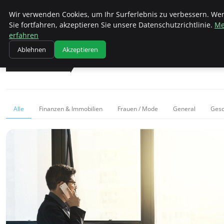
Wk Institut
Wir verwenden Cookies, um Ihr Surferlebnis zu verbessern. We
Sie fortfahren, akzeptieren Sie unsere Datenschutzrichtlinie.
Me
erfahren
Ablehnen
Akzeptieren
NICHT VERPASSEN
Alle
Finanzen & Immobilien
Frauen / Mode
General
Gesc