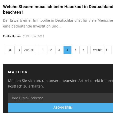
Welche Steuern muss ich beim Hauskauf in Deutschlan
beachten?
Der Erwerb einer Immobilie in Deutschland ist für viele Mensch
eine bedeutende Investition und…
Emilia Huber
7. Oktober 2025
Zurück
1
2
3
4
5
6
Weiter
NEWSLETTER
Melden Sie sich an, um unsere neuesten Artikel direkt in Ihr
Postfach zu erhalten.
ABONNIEREN