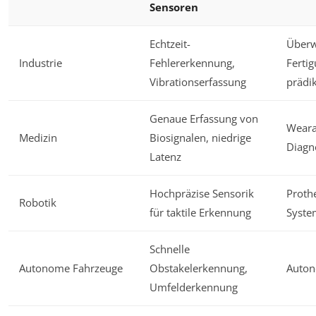
Sensoren
Echtzeit-
Überw
Industrie
Fehlererkennung,
Ferti
Vibrationserfassung
prädi
Genaue Erfassung von
Weara
Medizin
Biosignalen, niedrige
Diagn
Latenz
Hochpräzise Sensorik
Proth
Robotik
für taktile Erkennung
Syste
Schnelle
Autonome Fahrzeuge
Obstakelerkennung,
Auton
Umfelderkennung