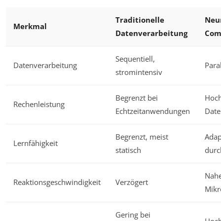
Traditionelle
Neu
Merkmal
Datenverarbeitung
Com
Sequentiell,
Datenverarbeitung
Paral
stromintensiv
Begrenzt bei
Hoch
Rechenleistung
Echtzeitanwendungen
Date
Begrenzt, meist
Adap
Lernfähigkeit
statisch
durc
Nahe
Reaktionsgeschwindigkeit
Verzögert
Mikr
Gering bei