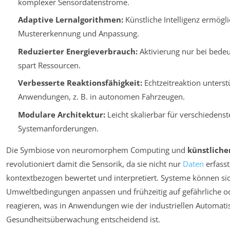
komplexer Sensordatenströme.
Adaptive Lernalgorithmen:
Künstliche Intelligenz ermögli
Mustererkennung und Anpassung.
Reduzierter Energieverbrauch:
Aktivierung nur bei bede
spart Ressourcen.
Verbesserte Reaktionsfähigkeit:
Echtzeitreaktion unterstü
Anwendungen, z. B. in autonomen Fahrzeugen.
Modulare Architektur:
Leicht skalierbar für verschiedens
Systemanforderungen.
Die Symbiose von neuromorphem Computing und
künstlicher
revolutioniert damit die Sensorik, da sie nicht nur
Daten
erfasst
kontextbezogen bewertet und interpretiert. Systeme können si
Umweltbedingungen anpassen und frühzeitig auf gefährliche od
reagieren, was in Anwendungen wie der industriellen Automati
Gesundheitsüberwachung entscheidend ist.