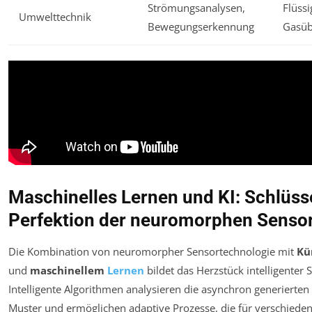
Strömungsanalysen,
Flüssi
Umwelttechnik
Bewegungserkennung
Gasü
Maschinelles Lernen und KI: Schlüss
Perfektion der neuromorphen Sensor
Die Kombination von neuromorpher Sensortechnologie mit
Kü
und
maschinellem
Lernen
bildet das Herzstück intelligente
Intelligente Algorithmen analysieren die asynchron generierte
Muster und ermöglichen adaptive Prozesse, die für verschieden