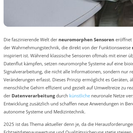
Die faszinierende Welt der
neuromorphen Sensoren
eröffnet
der Wahrnehmungstechnik, die direkt von der Funktionsweise
inspiriert ist. Während klassische Sensoren oftmals mit einer 
Datenflut kämpfen, setzen neuromorphe Systeme auf eine bioin
Signalverarbeitung, die nicht alle Informationen, sondern nur r
Veränderungen erfasst. Dieses Prinzip ermöglicht es Geräten, ä
menschliche Gehirn effizient und gezielt auf Umweltreize zu reag
der
Datenverarbeitung
durch
künstliche
neuronale Netze ver
Entwicklung zusätzlich und schaffen neue Anwendungen in Ber
autonome Systeme und Medizintechnik.
2025 ist das Thema aktueller denn je, da die Herausforderunge
Echtzeitdatenauswertung und Qualitätssicherung stetig steige