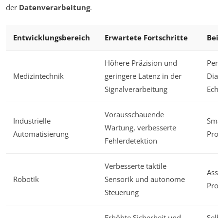
der
Datenverarbeitung
.
Entwicklungsbereich
Erwartete Fortschritte
Be
Höhere Präzision und
Per
Medizintechnik
geringere Latenz in der
Dia
Signalverarbeitung
Ec
Vorausschauende
Industrielle
Sma
Wartung, verbesserte
Automatisierung
Pro
Fehlerdetektion
Verbesserte taktile
Ass
Robotik
Sensorik und autonome
Pro
Steuerung
Erhöhte Sicherheit und
Sel