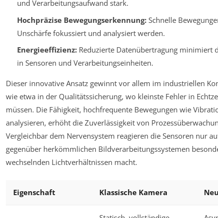
und Verarbeitungsaufwand stark.
Hochpräzise Bewegungserkennung:
Schnelle Bewegunge
Unschärfe fokussiert und analysiert werden.
Energieeffizienz:
Reduzierte Datenübertragung minimiert 
in Sensoren und Verarbeitungseinheiten.
Dieser innovative Ansatz gewinnt vor allem im industriellen K
wie etwa in der Qualitätssicherung, wo kleinste Fehler in Echtz
müssen. Die Fähigkeit, hochfrequente Bewegungen wie Vibrati
analysieren, erhöht die Zuverlässigkeit von Prozessüberwachun
Vergleichbar dem Nervensystem reagieren die Sensoren nur au
gegenüber herkömmlichen Bildverarbeitungssystemen besonde
wechselnden Lichtverhältnissen macht.
Eigenschaft
Klassische Kamera
Neu
Statisch, vollständige
Asy