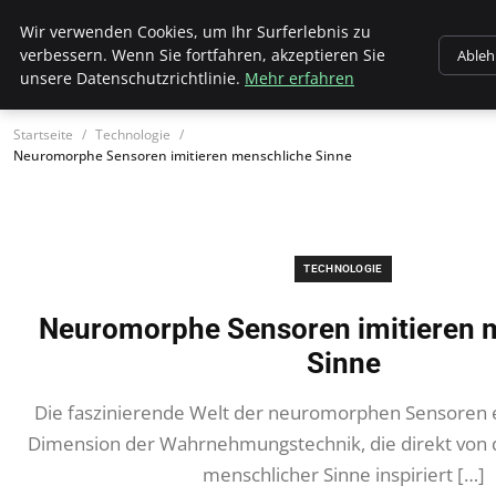
Wk Institut
Wir verwenden Cookies, um Ihr Surferlebnis zu
verbessern. Wenn Sie fortfahren, akzeptieren Sie
Able
unsere Datenschutzrichtlinie.
Mehr erfahren
Startseite
Technologie
Neuromorphe Sensoren imitieren menschliche Sinne
TECHNOLOGIE
Neuromorphe Sensoren imitieren 
Sinne
Die faszinierende Welt der neuromorphen Sensoren e
Dimension der Wahrnehmungstechnik, die direkt von 
menschlicher Sinne inspiriert […]