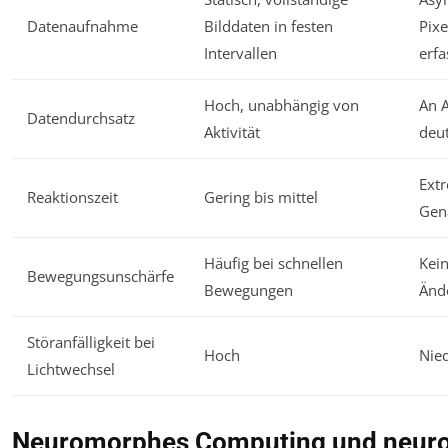
Datenaufnahme
Bilddaten in festen
Pix
Intervallen
erfa
Hoch, unabhängig von
An A
Datendurchsatz
Aktivität
deut
Ext
Reaktionszeit
Gering bis mittel
Gen
Häufig bei schnellen
Kein
Bewegungsunschärfe
Bewegungen
Änd
Störanfälligkeit bei
Hoch
Nied
Lichtwechsel
Neuromorphes Computing und neuro