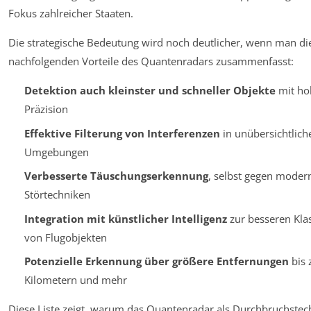
Fokus zahlreicher Staaten.
Die strategische Bedeutung wird noch deutlicher, wenn man di
nachfolgenden Vorteile des Quantenradars zusammenfasst:
Detektion auch kleinster und schneller Objekte
mit ho
Präzision
Effektive Filterung von Interferenzen
in unübersichtlich
Umgebungen
Verbesserte Täuschungserkennung
, selbst gegen moder
Störtechniken
Integration mit künstlicher Intelligenz
zur besseren Klas
von Flugobjekten
Potenzielle Erkennung über größere Entfernungen
bis 
Kilometern und mehr
Diese Liste zeigt, warum das Quantenradar als Durchbruchstec